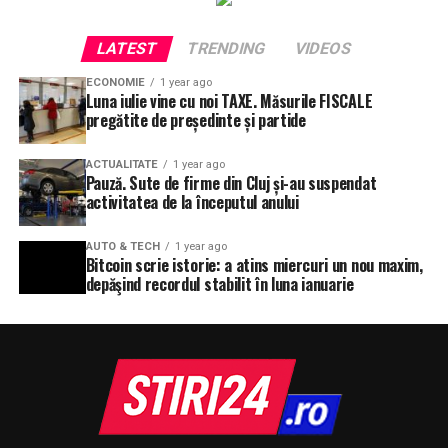
LATEST
TRENDING
VIDEOS
ECONOMIE
1 year ago
Luna iulie vine cu noi TAXE. Măsurile FISCALE
pregătite de președinte și partide
ACTUALITATE
1 year ago
Pauză. Sute de firme din Cluj și-au suspendat
activitatea de la începutul anului
AUTO & TECH
1 year ago
Bitcoin scrie istorie: a atins miercuri un nou maxim,
depăşind recordul stabilit în luna ianuarie