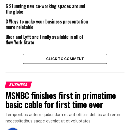
voluptate velit esse quam nihil molestiae consequatur,
6 Stunning new co-working spaces around
vel illum qui dolorem eum fugiat quo voluptas nulla
the globe
pariatur.
3 Ways to make your business presentation
more relatable
Temporibus autem quibusdam et aut officiis debitis aut
Uber and Lyft are finally available in all of
rerum necessitatibus saepe eveniet ut et voluptates
New York State
repudiandae sint et molestiae non recusandae. Itaque
earum rerum hic
tenetur a sapiente
delectus, ut aut
reiciendis voluptatibus maiores alias consequatur aut
CLICK TO COMMENT
perferendis doloribus asperiores repellat.
Lorem ipsum dolor sit amet, consectetur adipisicing elit,
sed do eiusmod tempor incididunt ut labore et dolore
BUSINESS
magna aliqua. Ut enim
ad minim veniam
, quis nostrud
MSNBC finishes first in primetime
exercitation ullamco laboris nisi ut aliquip ex ea
basic cable for first time ever
commodo consequat.
Temporibus autem quibusdam et aut officiis debitis aut rerum
“Duis aute irure dolor in
necessitatibus saepe eveniet ut et voluptates.