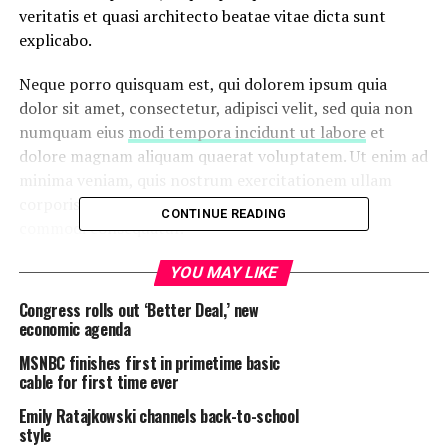
veritatis et quasi architecto beatae vitae dicta sunt
explicabo.
Neque porro quisquam est, qui dolorem ipsum quia
dolor sit amet, consectetur, adipisci velit, sed quia non
numquam eius
modi tempora incidunt ut labore
et
dolore magnam aliquam quaerat voluptatem. Ut enim ad
minima veniam, quis nostrum exercitationem ullam
corporis suscipit laboriosam, nisi ut aliquid ex ea
CONTINUE READING
commodi consequatur.
At vero eos et accusamus et iusto odio dignissimos
YOU MAY LIKE
ducimus qui blanditiis praesentium voluptatum deleniti
Congress rolls out ‘Better Deal,’ new
atque corrupti quos dolores et quas
molestias excepturi
economic agenda
sint
occaecati cupiditate non provident, similique sunt
MSNBC finishes first in primetime basic
in culpa qui officia deserunt mollitia animi, id est
cable for first time ever
laborum et dolorum fuga.
Emily Ratajkowski channels back-to-school
style
Quis autem vel eum iure reprehenderit qui in ea