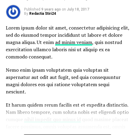
“Duis aute irure dolor in
ducimus qui blanditiis praesentium voluptatum deleniti
reprehenderit in voluptate
Published
9 years ago
on
July 18, 2017
atque corrupti quos dolores et quas
molestias excepturi
By
Redactia Stiri24
velit esse cillum dolore eu
sint
occaecati cupiditate non provident, similique sunt
in culpa qui officia deserunt mollitia animi, id est
Lorem ipsum dolor sit amet, consectetur adipisicing elit,
fugiat”
laborum et dolorum fuga.
sed do eiusmod tempor incididunt ut labore et dolore
magna aliqua. Ut enim
ad minim veniam
, quis nostrud
Nemo enim ipsam voluptatem quia voluptas sit
exercitation ullamco laboris nisi ut aliquip ex ea
aspernatur aut odit aut fugit, sed quia consequuntur
commodo consequat.
magni dolores eos qui ratione voluptatem sequi
Nemo enim ipsam voluptatem quia voluptas sit
nesciunt.
aspernatur aut odit aut fugit, sed quia consequuntur
Et harum quidem rerum facilis est et expedita distinctio.
magni dolores eos qui ratione voluptatem sequi
Nam libero tempore, cum soluta nobis est eligendi optio
nesciunt.
cumque
nihil impedit quo minus id
quod maxime placeat
Et harum quidem rerum facilis est et expedita distinctio.
facere possimus, omnis voluptas assumenda est, omnis
Nam libero tempore, cum soluta nobis est eligendi optio
dolor repellendus.
cumque
nihil impedit quo minus id
quod maxime placeat
Nulla pariatur. Excepteur sint occaecat cupidatat non
facere possimus, omnis voluptas assumenda est, omnis
proident, sunt in culpa qui officia deserunt mollit anim
dolor repellendus.