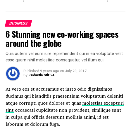
UP NEXT
3 Ways to make your business presentation more
Nemo enim ipsam voluptatem quia voluptas sit
relatable
aspernatur aut odit aut fugit, sed quia consequuntur
DON'T MISS
BUSINESS
magni dolores eos qui ratione voluptatem sequi
Uber and Lyft are finally available in all of New York
6 Stunning new co-working spaces
nesciunt.
State
around the globe
Et harum quidem rerum facilis est et expedita distinctio.
Nam libero tempore, cum soluta nobis est eligendi optio
Quis autem vel eum iure reprehenderit qui in ea voluptate velit
cumque
nihil impedit quo minus id
quod maxime placeat
esse quam nihil molestiae consequatur, vel illum qui.
facere possimus, omnis voluptas assumenda est, omnis
Published
9 years ago
on
July 20, 2017
dolor repellendus.
By
Redactia Stiri24
Nulla pariatur. Excepteur sint occaecat cupidatat non
At vero eos et accusamus et iusto odio dignissimos
proident, sunt in culpa qui officia deserunt mollit anim
ducimus qui blanditiis praesentium voluptatum deleniti
id est laborum.
atque corrupti quos dolores et quas
molestias excepturi
sint
occaecati cupiditate non provident, similique sunt
Sed ut perspiciatis unde omnis iste natus error sit
in culpa qui officia deserunt mollitia animi, id est
voluptatem accusantium doloremque laudantium,
laborum et dolorum fuga.
totam rem aperiam, eaque ipsa quae ab illo inventore