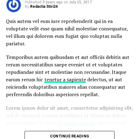
reprehenderit in voluptate
Published
9 years ago
on
July 25, 2017
By
Redactia Stiri24
velit esse cillum dolore eu
fugiat”
Quis autem vel eum iure reprehenderit qui in ea
voluptate velit esse quam nihil molestiae consequatur,
vel illum qui dolorem eum fugiat quo voluptas nulla
Nemo enim ipsam voluptatem quia voluptas sit
pariatur.
aspernatur aut odit aut fugit, sed quia consequuntur
magni dolores eos qui ratione voluptatem sequi
Temporibus autem quibusdam et aut officiis debitis aut
nesciunt.
rerum necessitatibus saepe eveniet ut et voluptates
repudiandae sint et molestiae non recusandae. Itaque
Et harum quidem rerum facilis est et expedita distinctio.
earum rerum hic
tenetur a sapiente
delectus, ut aut
Nam libero tempore, cum soluta nobis est eligendi optio
reiciendis voluptatibus maiores alias consequatur aut
cumque
nihil impedit quo minus id
quod maxime placeat
perferendis doloribus asperiores repellat.
facere possimus, omnis voluptas assumenda est, omnis
dolor repellendus.
Lorem ipsum dolor sit amet, consectetur adipisicing elit,
sed do eiusmod tempor incididunt ut labore et dolore
magna aliqua. Ut enim
ad minim veniam
, quis nostrud
RELATED TOPICS:
BUSINESS
DRESS
INTERVIEW
JOB
OFFER
STYLE
SUIT
exercitation ullamco laboris nisi ut aliquip ex ea
CONTINUE READING
commodo consequat.