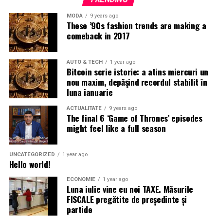
dolor sit amet, consectetur, adipisci velit, sed quia non
MODA
9 years ago
numquam eius
modi tempora incidunt ut labore
et
These ’90s fashion trends are making a
dolore magnam aliquam quaerat voluptatem. Ut enim ad
comeback in 2017
minima veniam, quis nostrum exercitationem ullam
corporis suscipit laboriosam, nisi ut aliquid ex ea
AUTO & TECH
1 year ago
commodi consequatur.
Bitcoin scrie istorie: a atins miercuri un
nou maxim, depăşind recordul stabilit în
At vero eos et accusamus et iusto odio dignissimos
luna ianuarie
ducimus qui blanditiis praesentium voluptatum deleniti
ACTUALITATE
9 years ago
atque corrupti quos dolores et quas
molestias excepturi
The final 6 ‘Game of Thrones’ episodes
sint
occaecati cupiditate non provident, similique sunt
might feel like a full season
in culpa qui officia deserunt mollitia animi, id est
laborum et dolorum fuga.
UNCATEGORIZED
1 year ago
Hello world!
ECONOMIE
1 year ago
Luna iulie vine cu noi TAXE. Măsurile
FISCALE pregătite de președinte și
partide