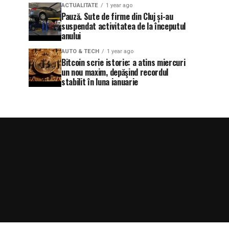
ACTUALITATE
1 year ago
Pauză. Sute de firme din Cluj și-au
suspendat activitatea de la începutul
anului
AUTO & TECH
1 year ago
Bitcoin scrie istorie: a atins miercuri
un nou maxim, depăşind recordul
stabilit în luna ianuarie