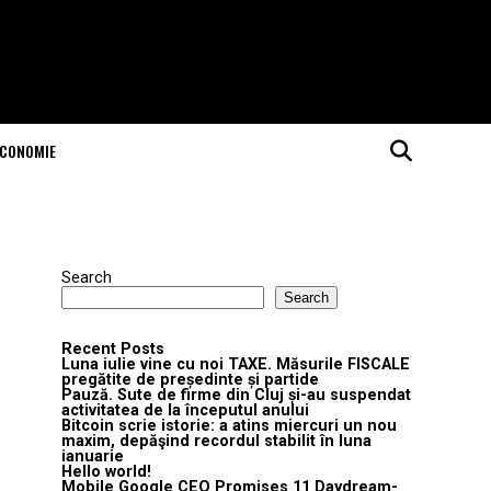
ECONOMIE
Search
Search
Recent Posts
Luna iulie vine cu noi TAXE. Măsurile FISCALE
pregătite de președinte și partide
Pauză. Sute de firme din Cluj și-au suspendat
activitatea de la începutul anului
Bitcoin scrie istorie: a atins miercuri un nou
maxim, depăşind recordul stabilit în luna
ianuarie
Hello world!
Mobile Google CEO Promises 11 Daydream-