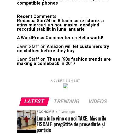
compatible phones
Recent Comments
Redactia Stiri24
on
Bitcoin scrie istorie: a
atins miercuri un nou maxim, depăşind
recordul stabilit în luna ianuarie
A WordPress Commenter
on
Hello world!
Jawn Staff
on
Amazon will let customers try
on clothes before they buy
Jawn Staff
on
These ’90s fashion trends are
making a comeback in 2017
ADVERTISEMENT
LATEST
TRENDING
VIDEOS
ECONOMIE
1 year ago
Luna iulie vine cu noi TAXE. Măsurile
FISCALE pregătite de președinte și
partide