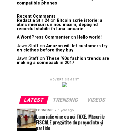
compatible phones
Recent Comments
Redactia Stiri24
on
Bitcoin scrie istorie: a
atins miercuri un nou maxim, depăşind
recordul stabilit în luna ianuarie
A WordPress Commenter
on
Hello world!
Jawn Staff
on
Amazon will let customers try
on clothes before they buy
Jawn Staff
on
These ’90s fashion trends are
making a comeback in 2017
ADVERTISEMENT
LATEST
TRENDING
VIDEOS
ECONOMIE
1 year ago
Luna iulie vine cu noi TAXE. Măsurile
FISCALE pregătite de președinte și
partide