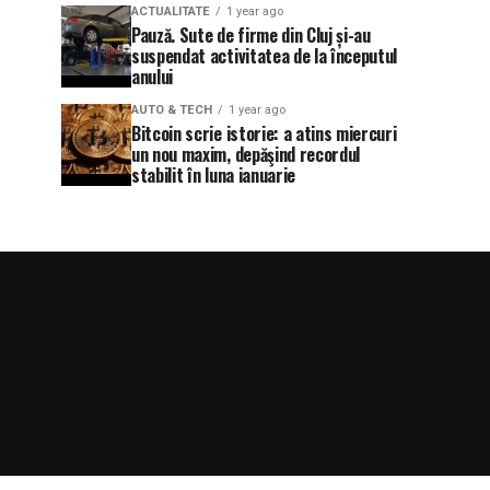
ACTUALITATE
1 year ago
Pauză. Sute de firme din Cluj și-au
suspendat activitatea de la începutul
anului
AUTO & TECH
1 year ago
Bitcoin scrie istorie: a atins miercuri
un nou maxim, depăşind recordul
stabilit în luna ianuarie