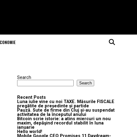
ECONOMIE
Search
Search
Recent Posts
Luna iulie vine cu noi TAXE. Măsurile FISCALE
pregătite de președinte și partide
Pauză. Sute de firme din Cluj și-au suspendat
activitatea de la începutul anului
Bitcoin scrie istorie: a atins miercuri un nou
maxim, depăşind recordul stabilit în luna
ianuarie
Hello world!
Mobile Google CEO Promises 11 Daydream-