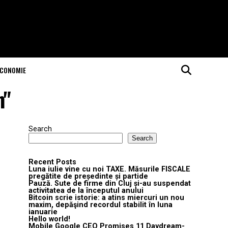
ECONOMIE
n"
Search
Search
Recent Posts
Luna iulie vine cu noi TAXE. Măsurile FISCALE
pregătite de președinte și partide
Pauză. Sute de firme din Cluj și-au suspendat
activitatea de la începutul anului
Bitcoin scrie istorie: a atins miercuri un nou
maxim, depăşind recordul stabilit în luna
ianuarie
Hello world!
Mobile Google CEO Promises 11 Daydream-