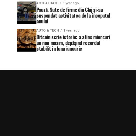
ACTUALITATE
1 year ago
Pauză. Sute de firme din Cluj și-au
suspendat activitatea de la începutul
anului
AUTO & TECH
1 year ago
Bitcoin scrie istorie: a atins miercuri
un nou maxim, depăşind recordul
stabilit în luna ianuarie