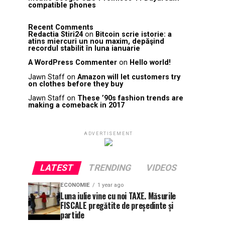
compatible phones
Recent Comments
Redactia Stiri24
on
Bitcoin scrie istorie: a
atins miercuri un nou maxim, depăşind
recordul stabilit în luna ianuarie
A WordPress Commenter
on
Hello world!
Jawn Staff
on
Amazon will let customers try
on clothes before they buy
Jawn Staff
on
These ’90s fashion trends are
making a comeback in 2017
ADVERTISEMENT
LATEST
TRENDING
VIDEOS
ECONOMIE
1 year ago
Luna iulie vine cu noi TAXE. Măsurile
FISCALE pregătite de președinte și
partide