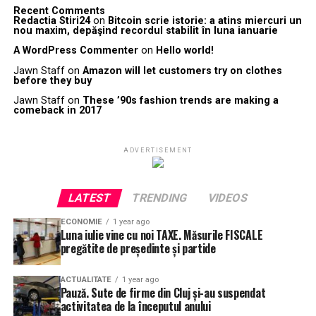
Recent Comments
Redactia Stiri24
on
Bitcoin scrie istorie: a atins miercuri un
nou maxim, depăşind recordul stabilit în luna ianuarie
A WordPress Commenter
on
Hello world!
Jawn Staff
on
Amazon will let customers try on clothes
before they buy
Jawn Staff
on
These ’90s fashion trends are making a
comeback in 2017
ADVERTISEMENT
LATEST
TRENDING
VIDEOS
ECONOMIE
1 year ago
Luna iulie vine cu noi TAXE. Măsurile FISCALE
pregătite de președinte și partide
ACTUALITATE
1 year ago
Pauză. Sute de firme din Cluj și-au suspendat
activitatea de la începutul anului