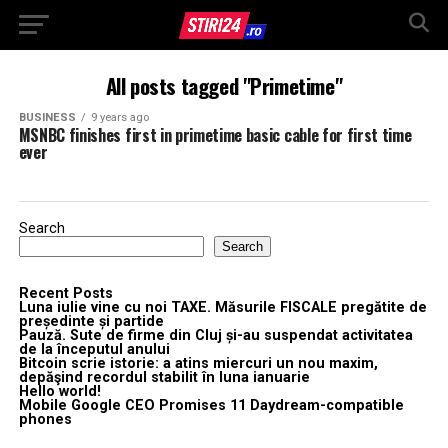
All posts tagged "Primetime"
BUSINESS
9 years ago
MSNBC finishes first in primetime basic cable for first time
ever
Search
Search
Recent Posts
Luna iulie vine cu noi TAXE. Măsurile FISCALE pregătite de
președinte și partide
Pauză. Sute de firme din Cluj și-au suspendat activitatea
de la începutul anului
Bitcoin scrie istorie: a atins miercuri un nou maxim,
depăşind recordul stabilit în luna ianuarie
Hello world!
Mobile Google CEO Promises 11 Daydream-compatible
phones