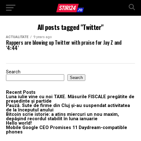
All posts tagged "Twitter"
ACTUALITATE
9 years ago
Rappers are blowing up Twitter with praise for Jay Z and
‘4:44’
Search
Search
Recent Posts
Luna iulie vine cu noi TAXE. Măsurile FISCALE pregătite de
președinte și partide
Pauză. Sute de firme din Cluj și-au suspendat activitatea
de la începutul anului
Bitcoin scrie istorie: a atins miercuri un nou maxim,
depăşind recordul stabilit în luna ianuarie
Hello world!
Mobile Google CEO Promises 11 Daydream-compatible
phones