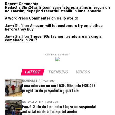
Recent Comments
Redactia Stiri24
on
Bitcoin scrie istorie: a atins miercuri un
nou maxim, depăşind recordul stabilit în luna ianuarie
A WordPress Commenter
on
Hello world!
Jawn Staff
on
Amazon will let customers try on clothes
before they buy
Jawn Staff
on
These ’90s fashion trends are making a
comeback in 2017
ADVERTISEMENT
LATEST
TRENDING
VIDEOS
ECONOMIE
1 year ago
Luna iulie vine cu noi TAXE. Măsurile FISCALE
pregătite de președinte și partide
ACTUALITATE
1 year ago
Pauză. Sute de firme din Cluj și-au suspendat
activitatea de la începutul anului