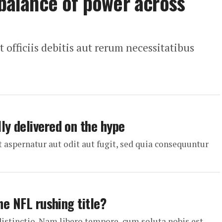
 balance of power across
fficiis debitis aut rerum necessitatibus
ly delivered on the hype
aspernatur aut odit aut fugit, sed quia consequuntur
he NFL rushing title?
distinctio. Nam libero tempore, cum soluta nobis est