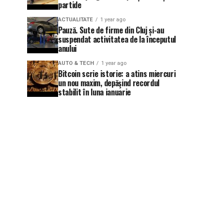
partide
ACTUALITATE
1 year ago
Pauză. Sute de firme din Cluj și-au
suspendat activitatea de la începutul
anului
AUTO & TECH
1 year ago
Bitcoin scrie istorie: a atins miercuri
un nou maxim, depăşind recordul
stabilit în luna ianuarie