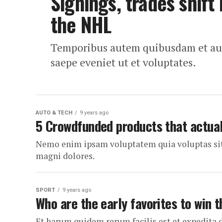
Signings, trades shift
the NHL
Temporibus autem quibusdam et aut o
saepe eveniet ut et voluptates.
AUTO & TECH
9 years ago
5 Crowdfunded products that actual
Nemo enim ipsam voluptatem quia voluptas sit 
magni dolores.
SPORT
9 years ago
Who are the early favorites to win t
Et harum quidem rerum facilis est et expedita 