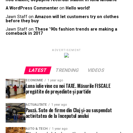
A WordPress Commenter
on
Hello world!
Jawn Staff
on
Amazon will let customers try on clothes
before they buy
Jawn Staff
on
These ’90s fashion trends are making a
comeback in 2017
ADVERTISEMENT
LATEST
TRENDING
VIDEOS
ECONOMIE
1 year ago
Luna iulie vine cu noi TAXE. Măsurile FISCALE
pregătite de președinte și partide
ACTUALITATE
1 year ago
Pauză. Sute de firme din Cluj și-au suspendat
activitatea de la începutul anului
AUTO & TECH
1 year ago