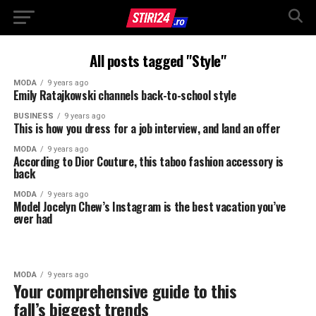
All posts tagged "Style"
MODA
9 years ago
Emily Ratajkowski channels back-to-school style
BUSINESS
9 years ago
This is how you dress for a job interview, and land an offer
MODA
9 years ago
According to Dior Couture, this taboo fashion accessory is
back
MODA
9 years ago
Model Jocelyn Chew’s Instagram is the best vacation you’ve
ever had
MODA
9 years ago
Your comprehensive guide to this
fall’s biggest trends