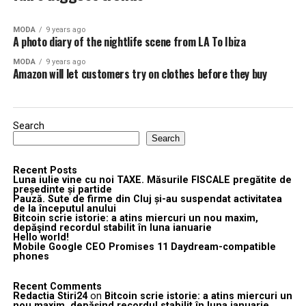
MODA
9 years ago
A photo diary of the nightlife scene from LA To Ibiza
MODA
9 years ago
Amazon will let customers try on clothes before they buy
Search
Search
Recent Posts
Luna iulie vine cu noi TAXE. Măsurile FISCALE pregătite de
președinte și partide
Pauză. Sute de firme din Cluj și-au suspendat activitatea
de la începutul anului
Bitcoin scrie istorie: a atins miercuri un nou maxim,
depăşind recordul stabilit în luna ianuarie
Hello world!
Mobile Google CEO Promises 11 Daydream-compatible
phones
Recent Comments
Redactia Stiri24
on
Bitcoin scrie istorie: a atins miercuri un
nou maxim, depăşind recordul stabilit în luna ianuarie