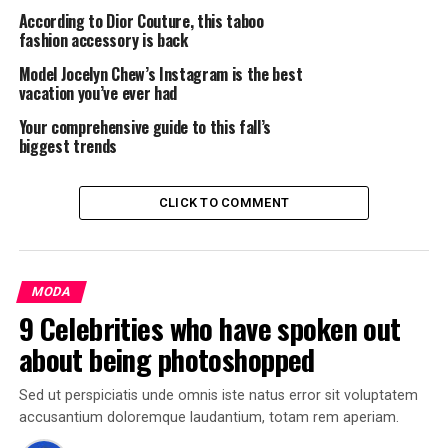
dolore magnam aliquam quaerat voluptatem. Ut enim ad
According to Dior Couture, this taboo
fashion accessory is back
minima veniam, quis nostrum exercitationem ullam
corporis suscipit laboriosam, nisi ut aliquid ex ea
Model Jocelyn Chew’s Instagram is the best
commodi consequatur.
vacation you’ve ever had
Your comprehensive guide to this fall’s
At vero eos et accusamus et iusto odio dignissimos
biggest trends
ducimus qui blanditiis praesentium voluptatum deleniti
atque corrupti quos dolores et quas molestias excepturi
CLICK TO COMMENT
sint occaecati cupiditate non provident, similique sunt
in culpa qui officia deserunt mollitia animi, id est
laborum et dolorum fuga.
MODA
Quis autem vel eum iure reprehenderit qui in ea
9 Celebrities who have spoken out
voluptate velit esse quam nihil molestiae consequatur,
vel illum qui dolorem eum fugiat quo voluptas nulla
about being photoshopped
pariatur.
Sed ut perspiciatis unde omnis iste natus error sit voluptatem
Temporibus autem quibusdam et aut officiis debitis aut
accusantium doloremque laudantium, totam rem aperiam.
rerum necessitatibus saepe eveniet ut et voluptates