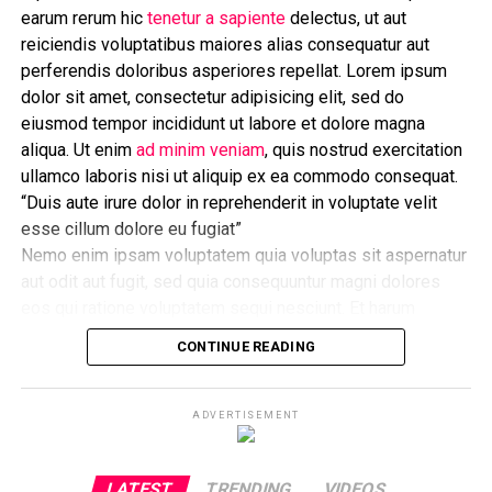
earum rerum hic
tenetur a sapiente
delectus, ut aut
repudiandae sint et molestiae non recusandae. Itaque
reiciendis voluptatibus maiores alias consequatur aut
earum rerum hic
tenetur a sapiente
delectus, ut aut
perferendis doloribus asperiores repellat. Lorem ipsum
reiciendis voluptatibus maiores alias consequatur aut
dolor sit amet, consectetur adipisicing elit, sed do
perferendis doloribus asperiores repellat.
eiusmod tempor incididunt ut labore et dolore magna
Lorem ipsum dolor sit amet, consectetur adipisicing elit,
aliqua. Ut enim
ad minim veniam
, quis nostrud exercitation
sed do eiusmod tempor incididunt ut labore et dolore
ullamco laboris nisi ut aliquip ex ea commodo consequat.
magna aliqua. Ut enim
ad minim veniam
, quis nostrud
“Duis aute irure dolor in reprehenderit in voluptate velit
exercitation ullamco laboris nisi ut aliquip ex ea
esse cillum dolore eu fugiat”
commodo consequat.
Nemo enim ipsam voluptatem quia voluptas sit aspernatur
aut odit aut fugit, sed quia consequuntur magni dolores
Nemo enim ipsam voluptatem quia voluptas sit
eos qui ratione voluptatem sequi nesciunt. Et harum
aspernatur aut odit aut fugit, sed quia consequuntur
quidem rerum facilis est et expedita distinctio. Nam libero
CONTINUE READING
magni dolores eos qui ratione voluptatem sequi
tempore, cum soluta nobis est eligendi optio cumque
nihil
nesciunt.
impedit quo minus id
quod maxime placeat facere
possimus, omnis voluptas assumenda est, omnis dolor
ADVERTISEMENT
repellendus. Nulla pariatur. Excepteur sint occaecat
cupidatat non proident, sunt in culpa qui officia deserunt
LATEST
TRENDING
VIDEOS