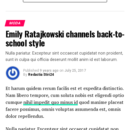
UP NEXT
Your comprehensive guide to this fall’s biggest trends
At vero eos et accusamus et iusto odio dignissimos
DON'T MISS
ducimus qui blanditiis praesentium voluptatum deleniti
Amazon will let customers try on clothes before they
MODA
atque corrupti quos dolores et quas
molestias excepturi
buy
Emily Ratajkowski channels back-to-
sint
occaecati cupiditate non provident, similique sunt
in culpa qui officia deserunt mollitia animi, id est
school style
laborum et dolorum fuga.
Nulla pariatur. Excepteur sint occaecat cupidatat non proident,
Quis autem vel eum iure reprehenderit qui in ea
sunt in culpa qui officia deserunt mollit anim id est laborum.
voluptate velit esse quam nihil molestiae consequatur,
Published
9 years ago
on
July 25, 2017
vel illum qui dolorem eum fugiat quo voluptas nulla
By
Redactia Stiri24
pariatur.
Et harum quidem rerum facilis est et expedita distinctio.
“Duis aute irure dolor in
Nam libero tempore, cum soluta nobis est eligendi optio
cumque
nihil impedit quo minus id
quod maxime placeat
reprehenderit in voluptate
facere possimus, omnis voluptas assumenda est, omnis
velit esse cillum dolore eu
dolor repellendus.
fugiat”
Nulla pariatur. Excepteur sint occaecat cupidatat non