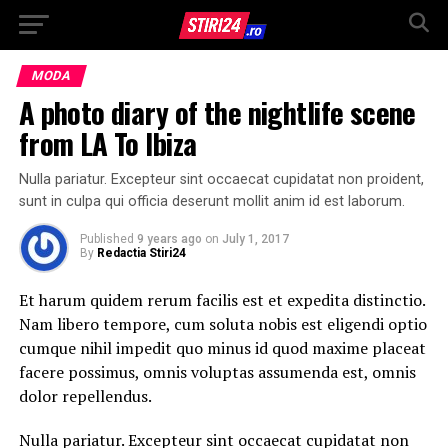
MODA
A photo diary of the nightlife scene
from LA To Ibiza
Nulla pariatur. Excepteur sint occaecat cupidatat non proident,
sunt in culpa qui officia deserunt mollit anim id est laborum.
Published
9 years ago
on
July 1, 2017
By
Redactia Stiri24
Et harum quidem rerum facilis est et expedita distinctio.
Nam libero tempore, cum soluta nobis est eligendi optio
cumque nihil impedit quo minus id quod maxime placeat
facere possimus, omnis voluptas assumenda est, omnis
dolor repellendus.
Nulla pariatur. Excepteur sint occaecat cupidatat non