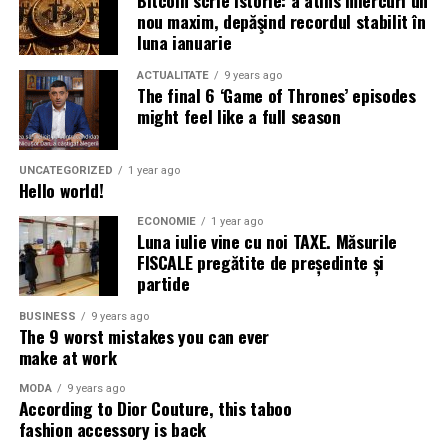
nou maxim, depăşind recordul stabilit în
luna ianuarie
ACTUALITATE
9 years ago
The final 6 ‘Game of Thrones’ episodes
might feel like a full season
UNCATEGORIZED
1 year ago
Hello world!
ECONOMIE
1 year ago
Luna iulie vine cu noi TAXE. Măsurile
FISCALE pregătite de președinte și
partide
BUSINESS
9 years ago
The 9 worst mistakes you can ever
make at work
MODA
9 years ago
According to Dior Couture, this taboo
fashion accessory is back