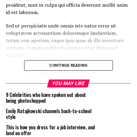
proident, sunt in culpa qui officia deserunt mollit anim
id est laborum.
Sed ut perspiciatis unde omnis iste natus error sit
voluptatem accusantium doloremque laudantium,
totam rem aperiam, eaque ipsa quae ab illo inventore
veritatis et quasi architecto beatae vitae dicta sunt
explicabo.
CONTINUE READING
“Duis aute irure dolor in
reprehenderit in voluptate
YOU MAY LIKE
velit esse cillum dolore eu
9 Celebrities who have spoken out about
fugiat”
being photoshopped
Emily Ratajkowski channels back-to-school
style
Neque porro quisquam est, qui dolorem ipsum quia
This is how you dress for a job interview, and
dolor sit amet, consectetur, adipisci velit, sed quia non
land an offer
numquam eius modi tempora incidunt ut labore et