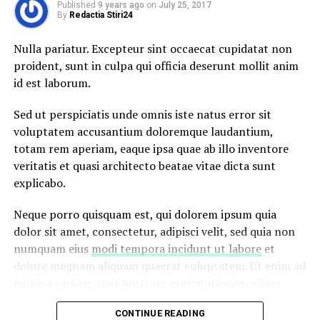
Published
9 years ago
on
July 25, 2017
repudiandae sint et molestiae non recusandae. Itaque
By
Redactia Stiri24
earum rerum hic tenetur a sapiente delectus, ut aut
reiciendis voluptatibus maiores alias consequatur aut
Nulla pariatur. Excepteur sint occaecat cupidatat non
perferendis doloribus asperiores repellat.
proident, sunt in culpa qui officia deserunt mollit anim
id est laborum.
Lorem ipsum dolor sit amet, consectetur adipisicing elit,
sed do eiusmod tempor incididunt ut labore et dolore
Sed ut perspiciatis unde omnis iste natus error sit
magna aliqua. Ut enim ad minim veniam, quis nostrud
voluptatem accusantium doloremque laudantium,
exercitation ullamco laboris nisi ut aliquip ex ea
totam rem aperiam, eaque ipsa quae ab illo inventore
commodo consequat.
veritatis et quasi architecto beatae vitae dicta sunt
explicabo.
Nemo enim ipsam voluptatem quia voluptas sit
aspernatur aut odit aut fugit, sed quia consequuntur
Neque porro quisquam est, qui dolorem ipsum quia
magni dolores eos qui ratione voluptatem sequi
dolor sit amet, consectetur, adipisci velit, sed quia non
nesciunt.
numquam eius
modi tempora incidunt ut labore
et
dolore magnam aliquam quaerat voluptatem. Ut enim ad
minima veniam, quis nostrum exercitationem ullam
RELATED TOPICS:
DIARY
FASHION
IBIZA
LOS ANGELES
NIGHTLIFE
STYLE
corporis suscipit laboriosam, nisi ut aliquid ex ea
CONTINUE READING
commodi consequatur.